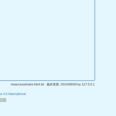
文書の
バック
msaccess/index.html.txt
· 最終更新:
2024/08/09
by
127.0.0.1
e 4.0 International