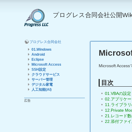
プログレス合同会社公開Wik
プログレス合同会社
01.Windows
Microso
Android
Eclipse
Microsoft Access
Microsoft A
SSH設定
クラウドサービス
サーバー管理
目次
デジタル家電
人工知能(AI)
01.VBAの設定
02.アプリケ
広告
11.ライブラ
12.Private Mo
21.レコード
22.添付ファ