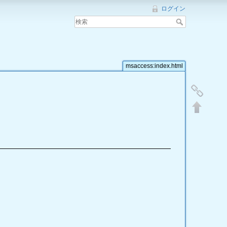
ログイン
msaccess:index.html