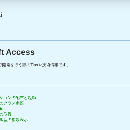
i
ft Access
ccessで開発を行う際のTipsや技術情報です。
ーションの配布と起動
リのクラス参照
dule
数の取得
イル型の複数表示