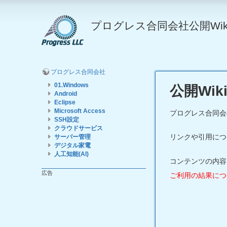
プログレス合同会社公開Wik
プログレス合同会社
01.Windows
公開Wi
Android
Eclipse
Microsoft Access
プログレス合同会
SSH設定
クラウドサービス
リンクや引用につ
サーバー管理
デジタル家電
人工知能(AI)
コンテンツの内容
広告
ご利用の結果につ