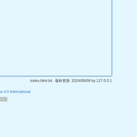
文書の
バック
index.html.txt
· 最終更新:
2024/08/09
by
127.0.0.1
e 4.0 International