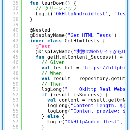
35
fun
tearDown() {
36
// クリーンアップ
37
Log.i(
"OkHttpAndroidTest"
, 
"Test
38
}
39
40
@Nested
41
@DisplayName(
"Get HTML Tests"
)
42
inner
class
GetHtmlTests {
43
@Test
44
@DisplayName(
"実際のWebサイトからHT
45
fun
getHtmlContent_Success() = r
46
// Given
47
val
testUrl = 
"
https://httpbin
48
// When
49
val
result = repository.getHtm
50
// Then
51
logLong(
"=== OkHttp Real Websi
52
if
(result.isSuccess) {
53
val
content = result.getOrNu
54
logLong(
"Content length: ${c
55
logLong(
"Content preview: $c
56
} 
else
{
57
Log.e(
"OkHttpAndroidTest"
, 
"
58
}