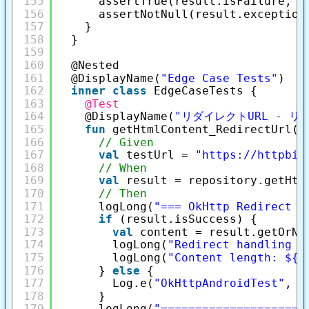
155
assertTrue(result.isFailure, 
"
156
assertNotNull(result.exception
157
}
158
}
159
160
@Nested
161
@DisplayName(
"Edge Case Tests"
)
162
inner
class
EdgeCaseTests {
163
@Test
164
@DisplayName(
"リダイレクトURL - リ
165
fun
getHtmlContent_RedirectUrl()
166
// Given
167
val
testUrl = 
"
https://httpbin
168
// When
169
val
result = repository.getHtm
170
// Then
171
logLong(
"=== OkHttp Redirect T
172
if
(result.isSuccess) {
173
val
content = result.getOrNu
174
logLong(
"Redirect handling s
175
logLong(
"Content length: ${c
176
} 
else
{
177
Log.e(
"OkHttpAndroidTest"
, 
"
178
}
179
logLong(
"=====================