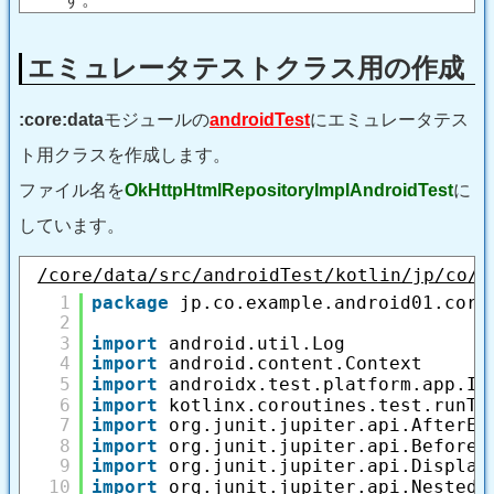
エミュレータテストクラス用の作成
:core:data
モジュールの
androidTest
にエミュレータテス
ト用クラスを作成します。
ファイル名を
OkHttpHtmlRepositoryImplAndroidTest
に
しています。
/core/data/src/androidTest/kotlin/jp/co/e
1
package
jp.co.example.android01.core
2
3
import
android.util.Log
4
import
android.content.Context
5
import
androidx.test.platform.app.In
6
import
kotlinx.coroutines.test.runTe
7
import
org.junit.jupiter.api.AfterEa
8
import
org.junit.jupiter.api.BeforeE
9
import
org.junit.jupiter.api.Display
10
import
org.junit.jupiter.api.Nested