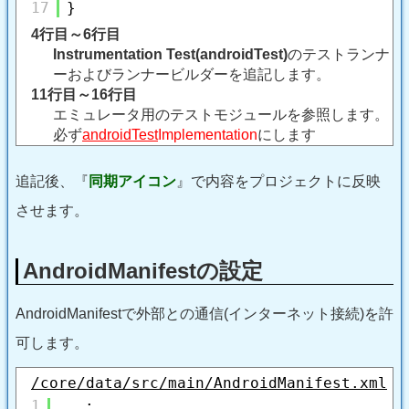
17
}
4行目～6行目
Instrumentation Test(androidTest)
のテストランナ
ーおよびランナービルダーを追記します。
11行目～16行目
エミュレータ用のテストモジュールを参照します。
必ず
androidTest
Implementation
にします
追記後、『
同期アイコン
』で内容をプロジェクトに反映
させます。
AndroidManifestの設定
AndroidManifestで外部との通信(インターネット接続)を許
可します。
/core/data/src/main/AndroidManifest.xml
1
: