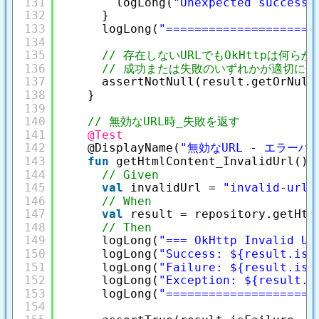
131
logLong(
"Unexpected success:
132
}
133
logLong(
"=====================
134
135
// 存在しないURLでもOkHttpは何ら
136
// 成功または失敗のいずれかが適切に
137
assertNotNull(result.getOrNull
138
}
139
140
// 無効なURL時_失敗を返す
141
@Test
142
@DisplayName(
"無効なURL - エラーハ
143
fun
getHtmlContent_InvalidUrl() 
144
// Given
145
val
invalidUrl = 
"invalid-url"
146
// When
147
val
result = repository.getHtm
148
// Then
149
logLong(
"=== OkHttp Invalid UR
150
logLong(
"Success: ${result.isS
151
logLong(
"Failure: ${result.isF
152
logLong(
"Exception: ${result.e
153
logLong(
"=====================
154