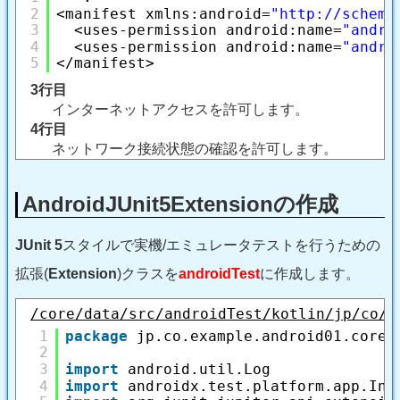
2
<manifest xmlns:android=
"
http://schema
3
<uses-permission android:name=
"andro
4
<uses-permission android:name=
"andro
5
</manifest>
3行目
インターネットアクセスを許可します。
4行目
ネットワーク接続状態の確認を許可します。
AndroidJUnit5Extensionの作成
JUnit 5
スタイルで実機/エミュレータテストを行うための
拡張(
Extension
)クラスを
androidTest
に作成します。
/core/data/src/androidTest/kotlin/jp/co/e
1
package
jp.co.example.android01.core.
2
3
import
android.util.Log
4
import
androidx.test.platform.app.Ins