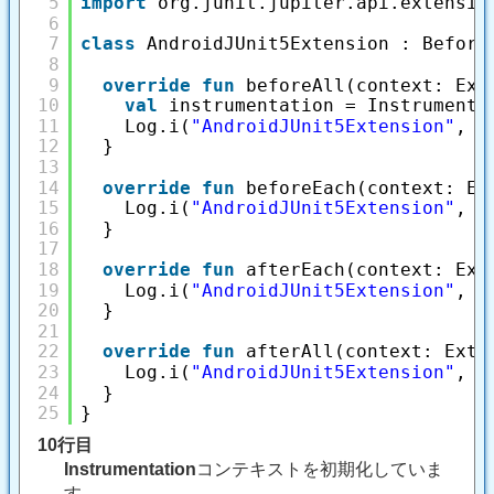
5
import
org.junit.jupiter.api.extensio
6
7
class
AndroidJUnit5Extension : Before
8
9
override
fun
beforeAll(context: Ext
10
val
instrumentation = Instrumenta
11
Log.i(
"AndroidJUnit5Extension"
, 
"
12
}
13
14
override
fun
beforeEach(context: Ex
15
Log.i(
"AndroidJUnit5Extension"
, 
"
16
}
17
18
override
fun
afterEach(context: Ext
19
Log.i(
"AndroidJUnit5Extension"
, 
"
20
}
21
22
override
fun
afterAll(context: Exte
23
Log.i(
"AndroidJUnit5Extension"
, 
"
24
}
25
}
10行目
Instrumentation
コンテキストを初期化していま
す。