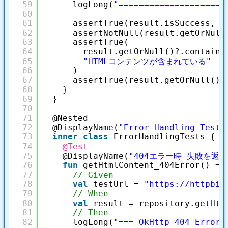
59
logLong(
"=====================
60
61
assertTrue(result.isSuccess, 
"
62
assertNotNull(result.getOrNull
63
assertTrue(
64
result.getOrNull()?.contains
65
"HTMLコンテンツが含まれている"
66
)
67
assertTrue(result.getOrNull()?
68
}
69
}
70
71
@Nested
72
@DisplayName(
"Error Handling Tests
73
inner
class
ErrorHandlingTests {
74
@Test
75
@DisplayName(
"404エラー時 失敗を返
76
fun
getHtmlContent_404Error() = 
77
// Given
78
val
testUrl = 
"
https://httpbin
79
// When
80
val
result = repository.getHtm
81
// Then
82
logLong(
"=== OkHttp 404 Error 