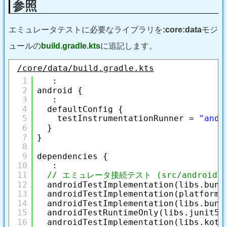
参照
エミュレータテストに必要なライブラリを
:core:data
モジ
ュールの
build.gradle.kts
に追記します。
/core/data/build.gradle.kts
1
:
2
android {
3
:
4
defaultConfig {
5
testInstrumentationRunner = 
"andr
6
}
7
}
8
9
dependencies {
10
:
11
// エミュレータ接続テスト (src/androidTe
12
androidTestImplementation(libs.bund
13
androidTestImplementation(platform(
14
androidTestImplementation(libs.bund
15
androidTestRuntimeOnly(libs.junit5.
16
androidTestImplementation(libs.kotl