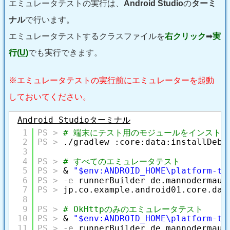
エミュレータテストの実行は、
Android Studio
の
ターミ
ナル
で行います。
エミュレータテストするクラスファイルを
右クリック
➡
実
行(
U
)
でも実行できます。
※エミュレータテストの
実行前に
エミュレーターを起動
しておいてください。
Android Studioターミナル
1
# 端末にテスト用のモジュールをインスト
2
./gradlew :core:data:installDebu
3
4
# すべてのエミュレータテスト
5
& 
"$env:ANDROID_HOME\platform-to
6
-e
runnerBuilder de.mannodermaus
7
jp.co.example.android01.core.dat
8
9
# OkHttpのみのエミュレータテスト
10
& 
"$env:ANDROID_HOME\platform-to
11
-e
runnerBuilder de.mannodermaus