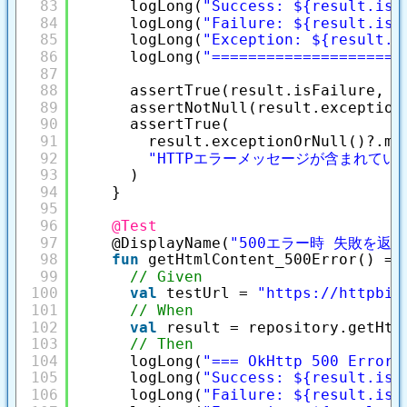
83
logLong(
"Success: ${result.isS
84
logLong(
"Failure: ${result.isF
85
logLong(
"Exception: ${result.e
86
logLong(
"=====================
87
88
assertTrue(result.isFailure, 
"
89
assertNotNull(result.exception
90
assertTrue(
91
result.exceptionOrNull()?.me
92
"HTTPエラーメッセージが含まれてい
93
)
94
}
95
96
@Test
97
@DisplayName(
"500エラー時 失敗を返
98
fun
getHtmlContent_500Error() = 
99
// Given
100
val
testUrl = 
"
https://httpbin
101
// When
102
val
result = repository.getHtm
103
// Then
104
logLong(
"=== OkHttp 500 Error 
105
logLong(
"Success: ${result.isS
106
logLong(
"Failure: ${result.isF