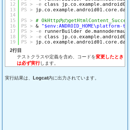
12
-e
class jp.co.example.android01
13
jp.co.example.android01.core.dat
14
15
# OkHttp内のgetHtmlContent_Su
16
& 
"$env:ANDROID_HOME\platform-to
17
-e
runnerBuilder de.mannodermaus
18
-e
class jp.co.example.android01
19
jp.co.example.android01.core.dat
2行目
テストクラスや定義を含め、コードを
変更したとき
は必ず実行
します。
実行結果は、
Logcat
内に出力されています。