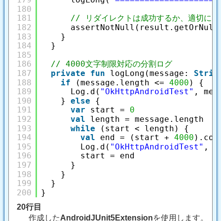
180
181
// リダイレクトは成功するか、適切に
182
assertNotNull(result.getOrNull
183
}
184
}
185
186
// 4000文字制限対応の分割ログ
187
private
fun
logLong(message: 
Strin
188
if
(message.length <= 
4000
) {
189
Log.d(
"OkHttpAndroidTest"
, mes
190
} 
else
{
191
var
start = 
0
192
val
length = message.length
193
while
(start < length) {
194
val
end = (start + 
4000
).coe
195
Log.d(
"OkHttpAndroidTest"
, m
196
start = end
197
}
198
}
199
}
200
}
20行目
作成した
AndroidJUnit5Extension
を使用します。