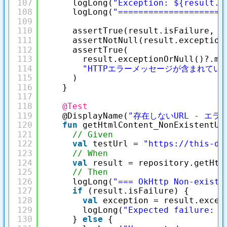
107
logLong(
"Exception: ${result.e
108
logLong(
"=====================
109
110
assertTrue(result.isFailure, 
"
111
assertNotNull(result.exception
112
assertTrue(
113
result.exceptionOrNull()?.me
114
"HTTPエラーメッセージが含まれてい
115
)
116
}
117
118
@Test
119
@DisplayName(
"存在しないURL - エラ
120
fun
getHtmlContent_NonExistentUr
121
// Given
122
val
testUrl = 
"
https://this-do
123
// When
124
val
result = repository.getHtm
125
// Then
126
logLong(
"=== OkHttp Non-existe
127
if
(result.isFailure) {
128
val
exception = result.excep
129
logLong(
"Expected failure: $
130
} 
else
{