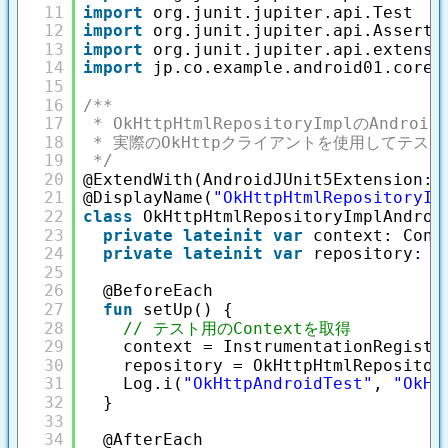
11
import
org.junit.jupiter.api.Test
12
import
org.junit.jupiter.api.Asserti
13
import
org.junit.jupiter.api.extensi
14
import
jp.co.example.android01.core.
15
16
/**
17
* OkHttpHtmlRepositoryImplのAndroid 
18
* 実際のOkHttpクライアントを使用してテス
19
*/
20
@ExtendWith(AndroidJUnit5Extension::
21
@DisplayName(
"OkHttpHtmlRepositoryIm
22
class
OkHttpHtmlRepositoryImplAndroi
23
private
lateinit
var
context: Cont
24
private
lateinit
var
repository: O
25
26
@BeforeEach
27
fun
setUp() {
28
// テスト用のContextを取得
29
context = InstrumentationRegistr
30
repository = OkHttpHtmlRepositor
31
Log.i(
"OkHttpAndroidTest"
, 
"OkHt
32
}
33
34
@AfterEach